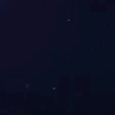
情谊与期待。
这种支持不仅仅体现在现场观众席上，还表现在社交媒体平
台上。无论是赛事直播还是平常交流，粉丝们都会积极评
论、分享他们对于赛事及运动员表现的看法。这些互动增强
了公众对于俱乐部品牌形象认同感，同时也让运动员更加有
动力去争取胜利回馈社会。
尤其是在重要赛事期间，当团队处于低谷或者遇到困难时，
这些忠诚粉丝的话语往往成为鼓舞士气的重要力量。他们相
信自己的球队可以逆转局势，并且这种信念感染到了每一个
成员，使得整个团队始终充满斗志，共同迎接挑战。
总结：
总而言之，重庆乒乓球队以66分稳居联合会杯积分榜首
位，是经过长期努力和多方因素共同作用下取得的重要成
就。从科学合理的训练安排，到优秀球员个人素质，再到教