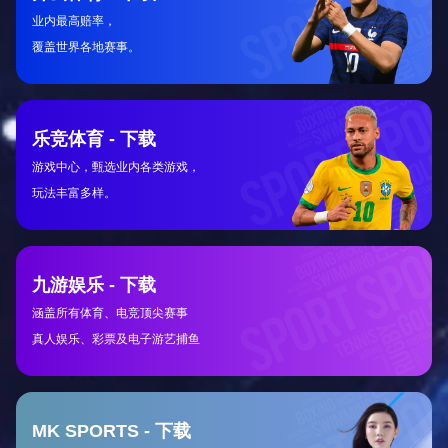
神和坚持不懈使得整支球队充满活力。新老结合，不仅让整
个团队实现了经验传承，也带来了新鲜血液，使得重庆队在
各项赛事中始终保持竞争力。这种良好的氛围促进了每位球
员共同进步。
值得一提的是，在一些关键比赛中，某些球员更是扮演了
“绝杀者”的角色。他们顶住压力，不惧挑战，用实际行动证
明自己的价值。这种勇于承担责任、敢于迎接挑战的态度，
不仅让他们个人受益，也极大激励了全队士气。
3、教练团队的重要性
教练团队在重庆乒乓球队的发展过程中起到了至关重要的作
用。他们不仅负责技战术安排，更是在心理辅导和全局把控
上给予队伍大量支持。在赛季开始之前，教练们就根据不同
对手制定相应战略，为每场比赛做好充分准备。