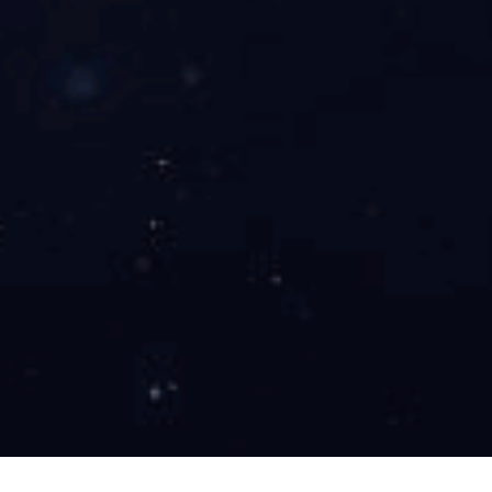
练组专业指导以及热情拥护者支持，这些都是推动这支团队
不断前行的重要力量。有理由相信，只要继续保持这样的状
态，他们未来一定会取得更加辉煌的新成果！
展望未来，我们期待重庆乒乓球队继续发扬光大，通过不断
磨砺提高自身实力。同时希望更多的人关注这项运动，为推
广全民健身贡献力量，共同为中国体育事业的发展添砖加
瓦！
上一篇
推荐文章
武汉乒乓球队区域防守革新之路：战术创新与团
队协作的完美结合
2026-01-30