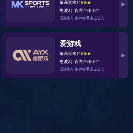
推荐文章
武汉乒乓球队区域防守革新之路：战
术创新与团队协作的完美结合
2026-
01-30
梅西荣获年度最佳球员奖项现场感动
瞬间引发全场欢呼
2026-01-30