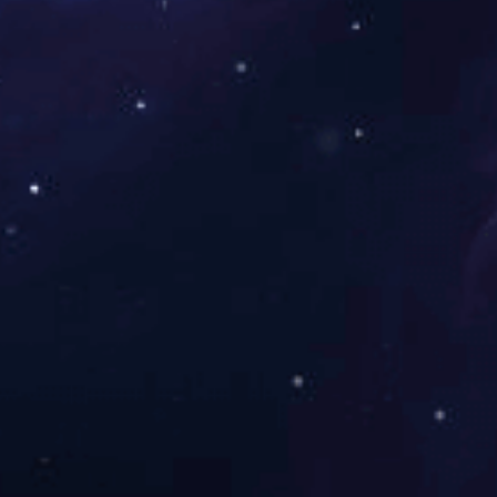
通过多年的磨炼，这支球队已经形成了一种积
整个团队贡献力量。这种凝聚力不仅提升了士
4、社会支持与赞助影响
体育发展离不开社会各界的大力支持。近年来
加入赞助行列，为重庆乒乓球队提供资金和物
平的赛事和活动，为球员营造良好的成长环境
同时，当地政府对于体育事业的发展也给予高
炼，这为新生代选手提供了广阔的平台。各类
根本上推动了整个地区篮球运动的发展。
此外，媒体对于赛事及球员表现的大力宣传，
到观看赛事中来，不仅增强了观众体验，也进
总结：
综上所述，重庆乒乓球队以73分稳居洲际杯积
不仅具备强大的个人技能，还有优秀的战术指