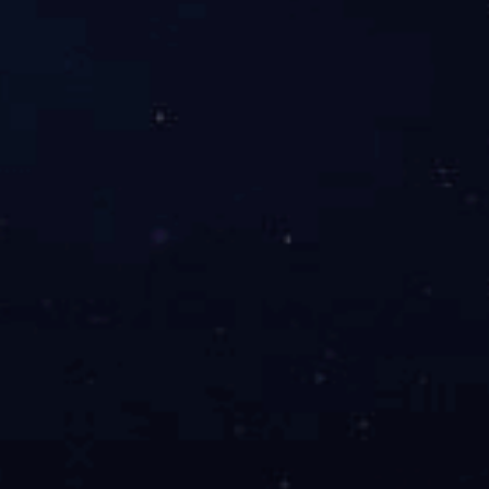
与我们取得联系