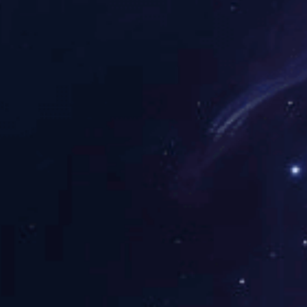
教练们注重理论与实践结合，经常通过视频分
拟比赛，让队员们提前适应各种场景，提高临
庆队能够吸取先进理念，不断优化自己的训练
这种科学合理的战术安排，使得重庆乒乓球队
灵动型选手，他们都能找到针对性的打法，从
3、队员默契与心理素质
除了个人技巧外，重庆乒乓球队成员间高度默
扶持，共同克服困难，这种良好的氛围使得大
契尤为重要，可以说是制胜法宝之一。