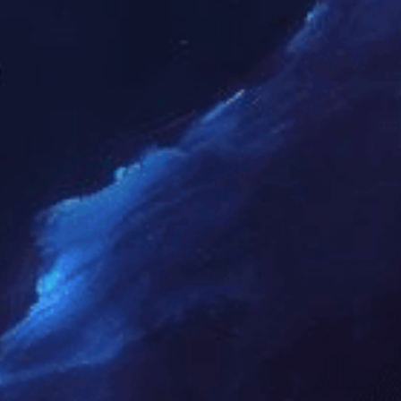
解
bspost必一
效展示
讯看板
务方向
通
bsport体育