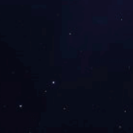
的大力支持，这些都是他们走向成功的重要基
未来，我们期待着这支充满潜力和激情的团队
希望更多年轻人能受到启发，加倍努力，共同
准备好开始吧，它既