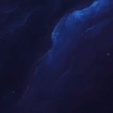
们的一大优势。重庆队员接受过系统的心理培训，无论在
战。他们懂得如何调节情绪，有效管理压力，从而避免因