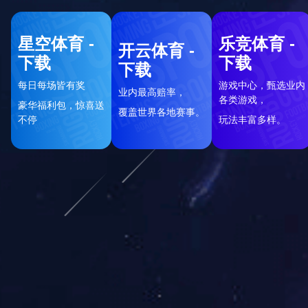
1、竞技水平与技术特点
重庆乒乓球队近年来在国际比赛中屡获佳绩，
是进攻、防守方面，队员们都展现出了极大的
静并做出精准判断，以便于抓住每一个得分机
此外，重庆队员们在技术上不断进行创新，尤
仅仅依靠传统打法，而是结合现代科技进行训
追求，使得他们在竞争激烈的比赛中始终保持
必一运动官网
值得一提的是，队伍内部重视培
断涌现。这种代际传承，不仅增强了团队的整
2、教练团队与战术安排
成功的背后离不开优秀的教练团队。重庆乒乓
同对手和比赛情况制定相应策略。从基础训练
挥出最佳状态。