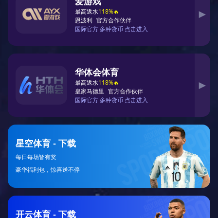
活多变的战术组合。例如，在面对防守紧密的对手时，广州
队会增加中场控制力，通过短传配合撕开防线。这种转型不
仅提高了球队整体攻防转换效率，也让球员们更具备应变能
力。
然而，这些变化并非毫无争议。不少老球迷认为，以往那种
快速直接进攻风格才是广州队真正的特色，他们对新风格是
否能带来实质性的胜利表示怀疑。这种情绪也促使俱乐部更
加重视如何平衡传统与创新之间的关系。
2、当前节奏调整背景
当前广州市足球环境发生了显著变化，各支球队都加强了针
对性训练并不断引进优秀外援，使得联赛竞争愈发激烈。在
这种情况下，广州足球队必须重新审视自身节奏和打法，以
求在激烈竞争中占据优势。
另一方面，球员年龄结构逐渐老化也是一个不容忽视的问
题。一些核心球员状态下滑，让球队不得不寻找新的年轻血