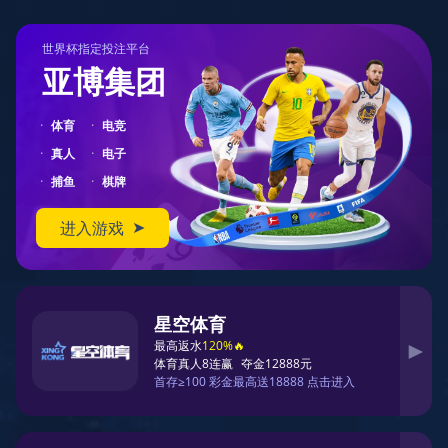
成效展示
首页
成效展示