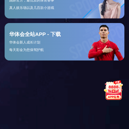
4、球迷反馈与期待
面对如此巨大的转型压力，广大球迷对此充满期待与关注。
他们希望看到的不仅仅是赢得比赛，更是一种全新的品牌形
象和文化氛围。因此，无论是主场气氛还是远道而来的支持
者，都希望能感受到一种凝聚力和归属感，这是推动球队前
行的重要动力。