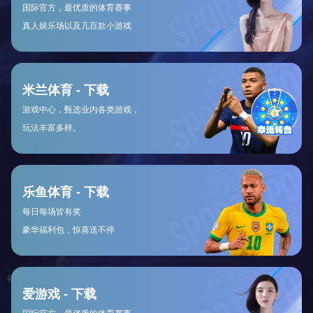
立良好的交流机制，不同位置球员之间可以更好地理解彼此
意图，从而提高配合默契度。此外，应鼓励年轻球员大胆尝
试自己的想法，在实践中成长，与此同时也能给整个团队带
来新鲜感。
最后，引入技术助理裁判等科技元素，将进一步提升比赛公
正性及观赏性，为双方创造公平竞争的平台。这对于吸引更
多观众关注及参与，也将起到积极作用，因此值得深入探索
并加以实施。