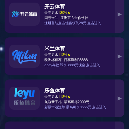
广州足球队的节奏
变革引发热议球迷
期待新风貌与战术
创新
2026-01-20