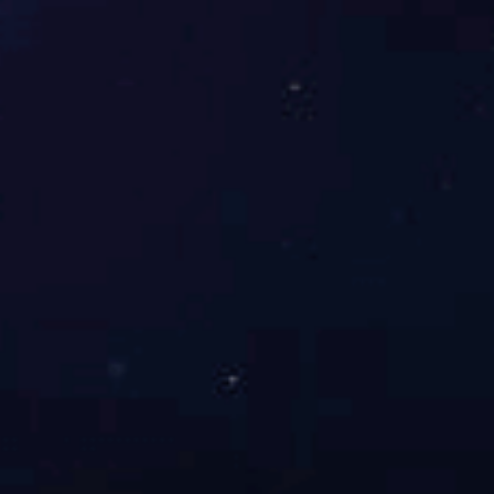
许多忠实粉丝对新教练班底寄予厚望，他们渴望看到独特且
富有创造性的战术安排，以及积极向上的团队精神。在社交
媒体上，有关“新风貌”的讨论层出不穷，这显示出大家对于
广州足球未来发展的热切期待，同时也指明了一条前进之
路，即尊重传统同时勇于创新。
总之，在这个信息化时代下，每一位球迷都是传播者，他们
可以通过各种方式表达自己的意见，这不仅影响着俱乐部决
策，也促进整个中国足球事业的发展。因此，加强与粉丝互
动，将
bsport体育
更有助于增进信任，共同谱写辉煌的新
篇章。
总结：
综上所述，广州足球队在经历节奏变革时所面临的不仅是技
术层面的挑战，还有来自文化认同及粉丝期待等多方面因
素。只有充分把握这些元素，并加以融合运用，才能实现真