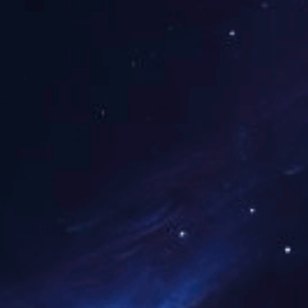
另外，通过参与团队运动，学生们还可以提高
生涯都是一种促进。因此，将体育精神融入到
的素养，对未来生活产生深远影响。
3、社会各界共同关注高
随着社会的发展，高考逐渐成为全国人民关心
育机构到企业单位，各方力量共同努力，为学
各类助学活动或心理辅导课程，以减轻学生及
同时，各大高校也会加强招生宣传，让更多人