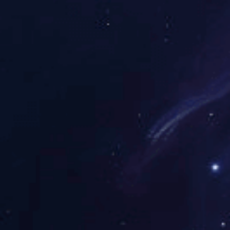
值之一。在比赛中，不论是球员还是教练，都
质同样适用于高考这一重要时刻。
尤其是在备战过程中，许多学生可能会面临焦
情绪。通过参与运动，他们不仅可以锻炼身体
去。这种身心结合的发展模式，会让学生在应