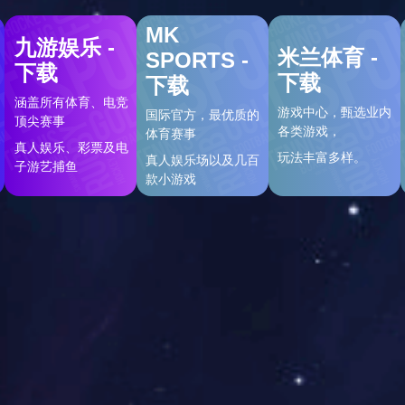
的学子们提供一些力量和信心。
充满了拼搏与奋斗。在面对巨大的压力时，他们坚持不懈
需要学习的榜样。通过他们发自内心的祝福与鼓励，可以
们面对考试挑战的勇气。
历过无数次失败与挫折，但正是这些磨难造就了他们坚韧
使面临困难，也要勇敢地迎接挑战，在逆境中不断成长，
台表达对高考学子的祝福，无疑能引起社会广泛关注，使
力量不仅能够提升学生们自信心，更能形成良好的社会氛
联
质和毅力的较量。而这种特质恰恰是体育运动中的核心价