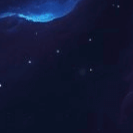
引。此外，一些社区组织会开展形式多样的新
提前熟悉考试环境，并获取更多应试技巧。
媒体对此也是极为关注，通过报道优秀学子的
更多孩子努力追寻自己的梦想。这种全方位、
会大家庭温暖，
bspost必一
使得这个重要时刻
4、青春梦想的重要性
青春是追梦的重要阶段，每个人都有属于自己
是一次升学机会，更是实现人生理想的重要一
憬，用坚定信念去克服一切困难。
同时，对梦想的不懈追求，会培养出一种积极
生活中的方方面面。当他们把这种追梦精神延
大的突破和成就。
因此，无论结果如何，坚持梦想本身就是一种
熟，以及面对未来各种挑战所需具备的一切素