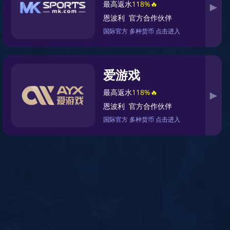
推荐文章
武汉乒乓球队区域防守革新之路：战
术创新与团队协作的完美结合
2026-
01-30
梅西荣获年度最佳球员奖项现场感动
瞬间引发全场欢呼
2026-01-30